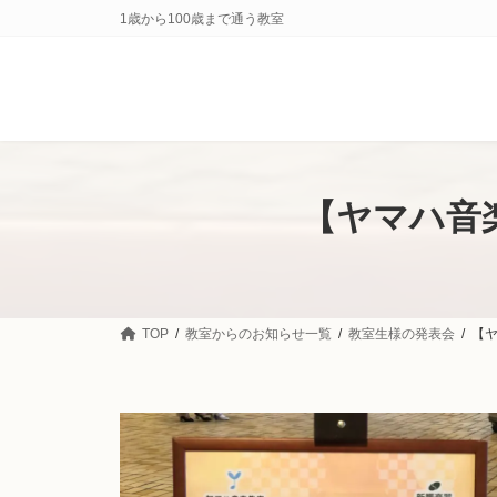
コ
ナ
1歳から100歳まで通う教室
ン
ビ
テ
ゲ
ン
ー
ツ
シ
へ
ョ
ス
ン
キ
に
ッ
移
【ヤマハ音
プ
動
TOP
教室からのお知らせ一覧
教室生様の発表会
【