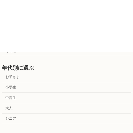
歌
アンサンブル
カルチャー
資格受験対策
その他
年代別に選ぶ
お子さま
小学生
中高生
大人
シニア