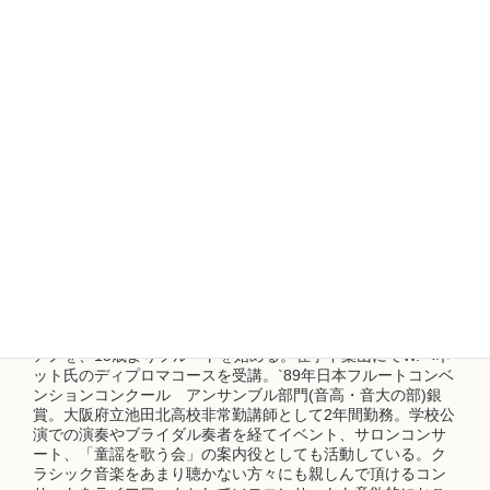
か？（ご年齢を心配されて・・。）」とおっしゃる方がほ
とんどですが、個人レッスンではその方のペースに合わせ
て丁寧に指導させていただきますのでどうぞご安心くださ
い！「何かやってみたいな！」と思われた時が絶好のチャ
ンスです！まずは無料体験レッスンを受けていただき、講
師と直接お話しされることをお勧めします。１曲演奏で来
たときの感動を一緒に体感しましょう♪
プロフィール
大阪音楽大学音楽学部器楽科(フルート専攻)卒業。4歳よりピ
アノを、13歳よりフルートを始める。在学中葉山にてW.ベネ
ット氏のディプロマコースを受講。`89年日本フルートコンベ
ンションコンクール アンサンブル部門(音高・音大の部)銀
賞。大阪府立池田北高校非常勤講師として2年間勤務。学校公
演での演奏やブライダル奏者を経てイベント、サロンコンサ
ート、「童謡を歌う会」の案内役としても活動している。ク
ラシック音楽をあまり聴かない方々にも親しんで頂けるコン