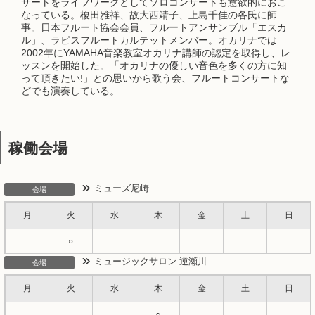
サートをライフワークとしてソロコンサートも意欲的におこ
なっている。榎田雅祥、故大西靖子、上島千佳の各氏に師
事。日本フルート協会会員、フルートアンサンブル「エスカ
ル」、ラピスフルートカルテットメンバー。オカリナでは
2002年にYAMAHA音楽教室オカリナ講師の認定を取得し、レ
ッスンを開始した。「オカリナの優しい音色を多くの方に知
って頂きたい!」との思いから歌う会、フルートコンサートな
どでも演奏している。
稼働会場
ミューズ尼崎
会場
月
火
水
木
金
土
日
○
ミュージックサロン 逆瀬川
会場
月
火
水
木
金
土
日
○