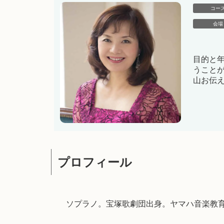
コー
会場
目的と
うこと
山お伝
プロフィール
ソプラノ。宝塚歌劇団出身。ヤマハ音楽教育