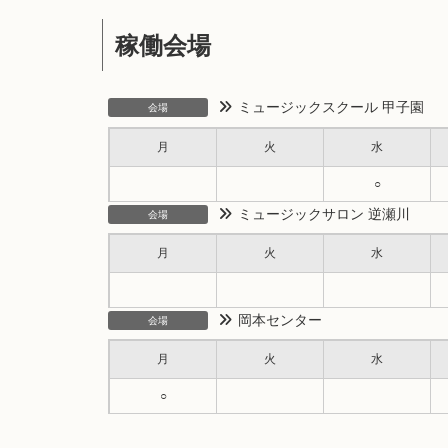
稼働会場
ミュージックスクール 甲子園
会場
月
火
水
○
ミュージックサロン 逆瀬川
会場
月
火
水
岡本センター
会場
月
火
水
○