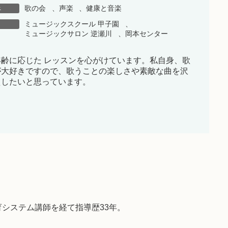
歌の会
、
声楽
、
健康と音楽
ス
ミュージックスクール 甲子園
、
ミュージックサロン 逆瀬川
、
岡本センター
年齢に応じた レッスンを心がけています。私自身、歌
が大好きですので、歌うことの楽しさや素敵な曲を沢
えしたいと思っています。
システム講師を経て指導歴33年。