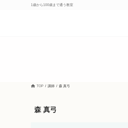
コ
ナ
1歳から100歳まで通う教室
ン
ビ
テ
ゲ
ン
ー
ツ
シ
へ
ョ
ス
ン
キ
に
ッ
移
プ
動
TOP
講師
森 真弓
森 真弓