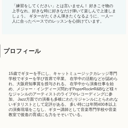
「練習をしてください」とは言いません！ 好きこそ物の
上手なれ、好きな時に好きなだけ弾いて楽しんで上達しま
しょう。 ギターがたくさん弾きたくなるように、一人一
人に合ったペースでのレッスンを心掛けています。
プロフィール
15歳でギターを手にし、キャットミュージックカレッジ専門
学校でギターを学び首席で卒業。 在学中の活動などが認めら
れ、大阪府知事賞を授与される。 在学中から演奏仕事を始
め、メジャー・インディーズ問わずPops•Rock•R&Bなど様々
なジャンルのアーティストのライブやレコーディングに参
加。 Jazz方面での演奏も多岐にわたりジャンルにとらわれな
いギタリストとして定評がある。 多い時には年間400本以上
の演奏現場をこなし、ギター講師として音楽専門学校や音楽
教室で後進の育成にも力をそそいでいる。