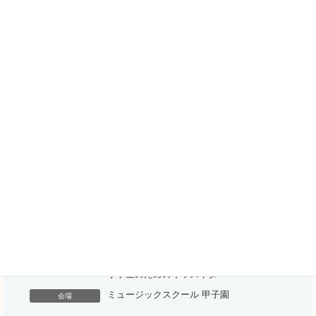
エレキギター
、
コース
アコースティックギター
、
ウクレレ
、
小学生のためのキッズギター
ミュージックスクール 甲子園
会場