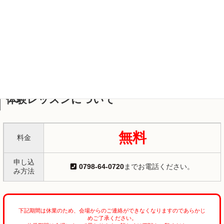
阪急西宮北口駅 徒歩1分
最寄りの交通機関
開講曜日
月
火
水
木
金
土
日
○
○
○
○
○
○
○
体験レッスンについて
無料
料金
申し込
0798-64-0720
までお電話ください。
み方法
下記期間は休業のため、会場からのご連絡ができなくなりますのであらかじ
めご了承ください。