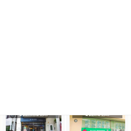
自分の仕事や日常と異なった感覚や世界が広
がった。
1曲ごとに、目標と「できた!」という達成感
が得られます。
実施会場・体験レッスン
西宮市のヤマハ音楽教室
西宮市のヤマハ音楽教室
ミュージックサロン
ミュージックサロン
OPUS
夙川
阪急西宮北口駅 徒歩1分
阪急夙川駅 徒歩1分