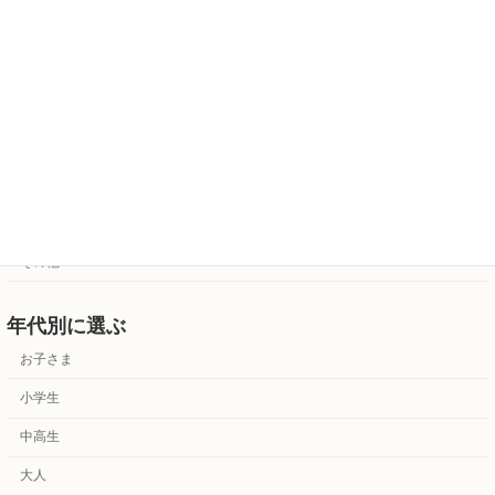
バイオリン・チェロ
ドラム・打楽器
歌
アンサンブル
カルチャー
資格受験対策
その他
年代別に選ぶ
お子さま
小学生
中高生
大人