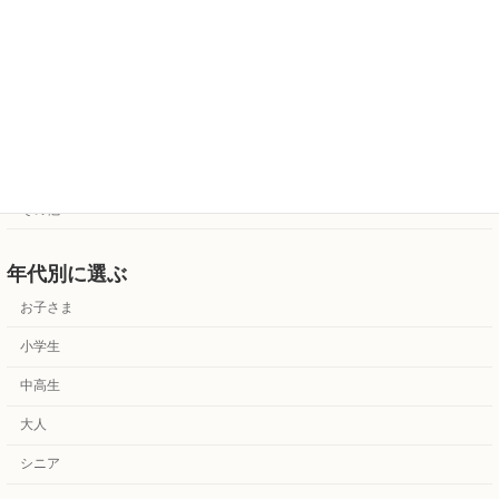
ドラム・打楽器
歌
アンサンブル
カルチャー
資格受験対策
その他
年代別に選ぶ
お子さま
小学生
中高生
大人
シニア