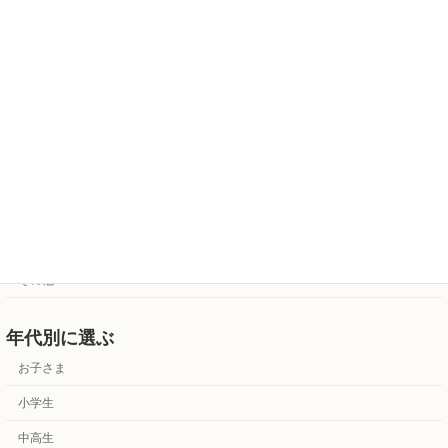
管楽器
バイオリン・チェロ
ドラム・打楽器
歌
アンサンブル
カルチャー
資格受験対策
その他
年代別に選ぶ
お子さま
小学生
中高生